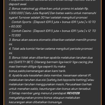
deposit awal.
2. Bonus maksimal yg diberikan untuk promo ini adalah Rp.
1.000.000 ( Satu Juta Rupiah) Dan batas waktu untuk memenuhi
syarat Turnover adalah 30 hari setelah mengikuti promosi
Contoh Sports : (Deposit IDR 5 juta + bonus IDR 1 juta ) x 10 TO
= 60.000
Contoh Casino : (Deposit IDR 5 juta + bonus IDR 1 juta ) x 12 TO
= 72.000
3. Bonus akan secara otomatis diberikan setelah memilih promo
ini.
4. Tidak ada komisi Harian selama mengikuti periode promosi
ini.
5. Bonus tidak akan diberikan apabila melakukan taruhan dua
sisi (SAFETY BET). Dilarang bermain liga kecil/ liga cacing jika
masi bermain diliiga-liga seperti itu maka
bonus,saldo,kemenangan akan kami tarik.
6. Apabila ada kesalahan data member, kesamaan alamat IP,
melakukan taruhan dua sisi (safety bet/opposite betting) atau
melakukan taruhan menggunakan mesin, Perusahaan berhak
untuk menahan saldo, keuntungan dan bonus akun tersebut.
7. Setiap member yang menurut pendapat
REVO128
menyalahgunakan promo bonus ataupun melakukan
kecurangan akan dibatalkan bonusnya.