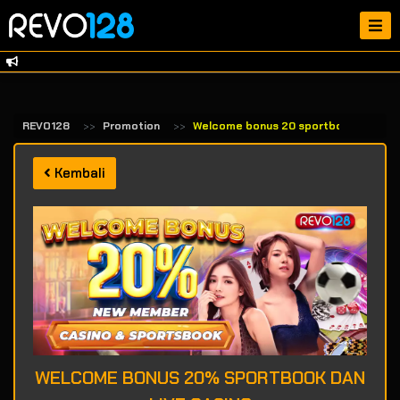
REVO128
Promotion
Welcome bonus 20 sportbook dan live
Kembali
WELCOME BONUS 20% SPORTBOOK DAN